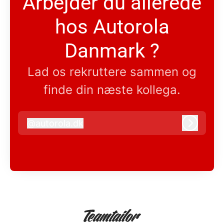
Arbejder du allerede
hos Autorola
Danmark ?
Lad os rekruttere sammen og
finde din næste kollega.
@
autorola.dk
autorola.dk
Log ind