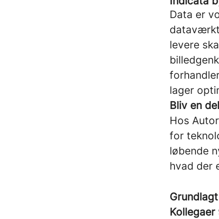
Indicata b
Data er v
dataværktø
levere ska
billedgen
forhandle
lager opti
Bliv en de
Hos Autoro
for teknol
løbende ny
hvad der e
Grundlagt
Kollegaer