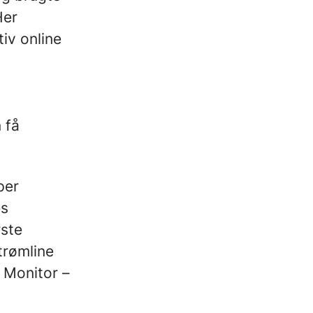
Her
tiv online
 få
per
es
rste
trømline
t Monitor –