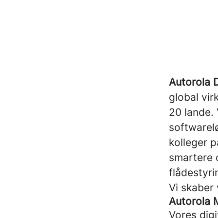
A
utorola
global vi
20 lande. 
softwarel
kolleger p
smartere 
flådestyri
Vi skaber
Autorola 
Vores digi