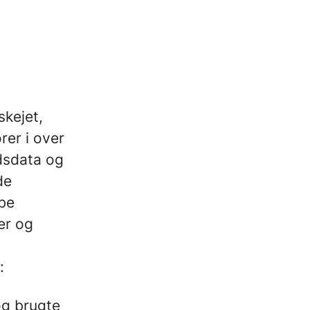
kejet,
er i over
edsdata og
de
abe
er og
:
og brugte