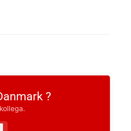
 Danmark ?
kollega.
Log ind