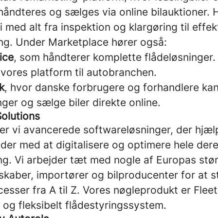
håndteres og sælges via online bilauktioner. 
i med alt fra inspektion og klargøring til effek
ing. Under Marketplace hører også:
ice
, som håndterer komplette flådeløsninger.
 vores platform til autobranchen.
k
, hvor danske forbrugere og forhandlere kan
nger og sælge biler direkte online.
Solutions
ler vi avancerede softwareløsninger, der hjæl
der med at digitalisere og optimere hele der
ng. Vi arbejder tæt med nogle af Europas stø
skaber, importører og bilproducenter for at s
esser fra A til Z. Vores nøgleprodukt er Flee
vt og fleksibelt flådestyringssystem.