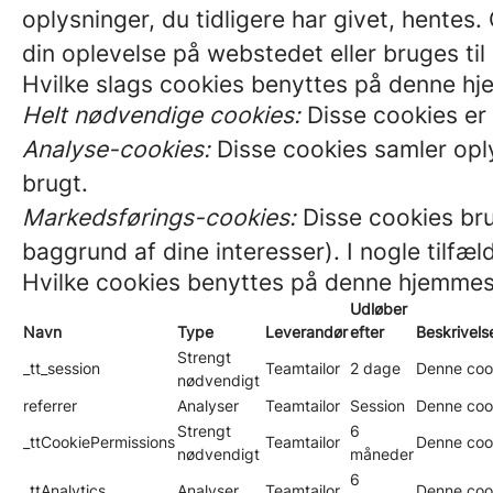
oplysninger, du tidligere har givet, hente
din oplevelse på webstedet eller bruges til
Hvilke slags cookies benyttes på denne h
Helt nødvendige cookies:
Disse cookies er 
Analyse-cookies:
Disse cookies samler oply
brugt.
Markedsførings-cookies:
Disse cookies bru
baggrund af dine interesser). I nogle tilfæ
Hvilke cookies benyttes på denne hjemme
Udløber
Navn
Type
Leverandør
efter
Beskrivels
Strengt
_tt_session
Teamtailor
2 dage
Denne cook
nødvendigt
referrer
Analyser
Teamtailor
Session
Denne cooki
Strengt
6
_ttCookiePermissions
Teamtailor
Denne cook
nødvendigt
måneder
6
_ttAnalytics
Analyser
Teamtailor
Denne cook