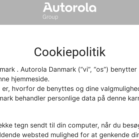
Cookiepolitik
rk . Autorola Danmark (“vi”, “os”) benytter
nne hjemmeside.
s er, hvorfor de benyttes og dine valgmulighe
mark behandler personlige data på denne kar
n række tegn sendt til din computer, når du b
ldende websted mulighed for at genkende di