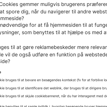
s. Cookies gemmer muligvis brugerens præfere
 at spore dig, når du navigerer til andre webs
jemmeside?
nødvendige for at få hjemmesiden til at funge
sninger, som benyttes til at hjælpe os med a
ges til at gøre reklamebeskeder mere relevan
lde vil de også udføre en funktion på webstede
side?
e
ie bruges til at bevare en besøgendes kontekst (fx for at forblive 
e bruges til at identificere det weblink, der bruges til at dirigere b
ie bruges til at skjule cookiebanneret, når du har interageret med d
ie benyttes til at samle indblik i, hvordan besøgende bruger hjemm