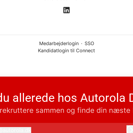
Medarbejderlogin
·
SSO
Kandidatlogin til Connect
du allerede hos Autorola
rekruttere sammen og finde din næste 
@
autorola.dk
utorola.dk