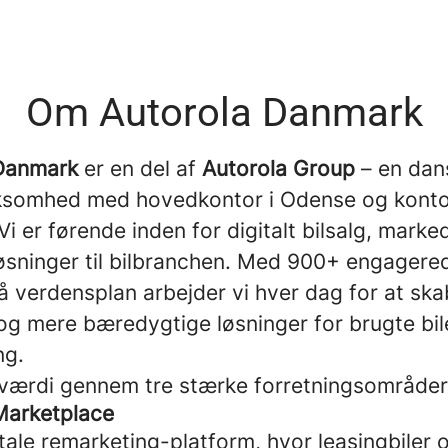
Om Autorola Danmark
 Danmark
er en del af
Autorola Group
– en dans
rksomhed med hovedkontor i Odense og kontor
Vi er førende inden for digitalt bilsalg, mark
øsninger til bilbranchen. Med 900+ engagere
å verdensplan arbejder vi hver dag for at sk
og mere bæredygtige løsninger for brugte bil
ng.
 værdi gennem tre stærke forretningsområder
Marketplace
tale remarketing-platform, hvor leasingbiler 