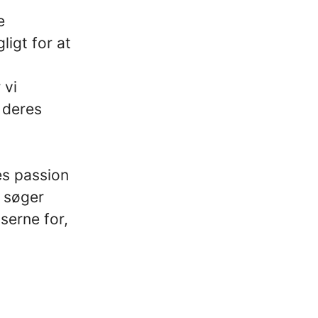
e
ligt for at
 vi
 deres
es passion
g søger
serne for,