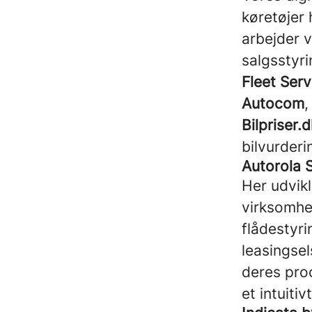
køretøjer 
arbejder v
salgsstyr
Fleet Serv
Autocom
,
Bilpriser.d
bilvurderi
Autorola 
Her udvik
virksomhe
flådestyri
leasingsel
deres proc
et intuiti