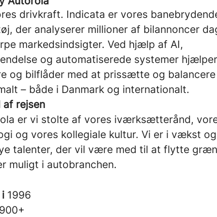
y Autorola
ores drivkraft. Indicata er vores banebrydend
j, der analyserer millioner af bilannoncer dag
rpe markedsindsigter. Ved hjælp af AI,
kendelse og automatiserede systemer hjælper
re og bilflåder med at prissætte og balancere
malt – både i Danmark og internationalt.
l af rejsen
la er vi stolte af vores iværksætterånd, vor
ogi og vores kollegiale kultur. Vi er i vækst o
e talenter, der vil være med til at flytte græn
r muligt i autobranchen.
 i
1996
900+