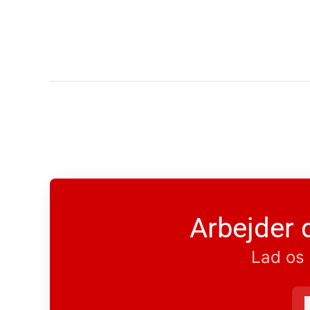
Arbejder 
Lad os 
a