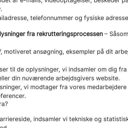
et af e-mails, videooptagelser, beskeder på s
.
iladresse, telefonnummer og fysiske adresse
lysninger fra rekrutteringsprocessen
– Såsom 
 motiveret ansøgning, eksempler på dit arbej
er til de oplysninger, vi indsamler om dig fra o
n eller din nuværende arbejdsgivers website.
ninger, vi modtager fra vores medarbejdere ell
eferencer.
ra?
rriereside, indsamler vi tekniske og statisti
hed.