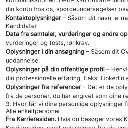
kommunikationen. Dette kan omfatte indhold
din konto hos os, spørgeundersøgelser osv
Kontaktoplysninger
– Såsom dit navn, e-ma
Kandidater
Data fra samtaler, vurderinger og andre op
vurderinger og tests, lønkrav.
Oplysninger i din ansøgning
– Såsom dit CV,
uddannelse.
Oplysninger på din offentlige profil
– Henvis
din professionelle erfaring, f.eks. LinkedI
Oplysninger fra referencer
– Det er de oplys
fra de personer, du har angivet som dine r
3. Hvor får vi dine personlige oplysninger f
Alle enkeltpersoner
Fra Karrieresiden.
Hvis du besøger vores Ka
Karrieresiden, samt oplysninger fra din en