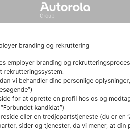
ployer branding og rekruttering
res employer branding og rekrutteringsproc
et rekrutteringssystem.
rdan vi behandler dine personlige oplysninger,
Besøgende”)
side for at oprette en profil hos os og modt
n ”Forbundet kandidat”)
iereside eller en tredjepartstjeneste (du er e
rter, sider og tjenester, da vi mener, at din 