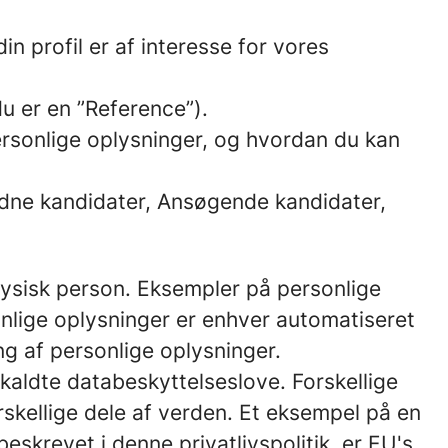
n profil er af interesse for vores
u er en ”Reference”).
personlige oplysninger, og hvordan du kan
bundne kandidater, Ansøgende kandidater,
n fysisk person. Eksempler på personlige
nlige oplysninger er enhver automatiseret
ng af personlige oplysninger.
kaldte databeskyttelseslove. Forskellige
rskellige dele af verden. Et eksempel på en
eskrevet i denne privatlivspolitik, er EU's