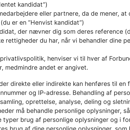
”Hentet kandidat”)
darbejdere eller partnere, da de mener, at di
 (du er en ”Henvist kandidat”)
didat, der nævner dig som deres reference (d
lke rettigheder du har, når vi behandler dine 
privatlivspolitik, henviser vi til hver af For
r, medmindre andet er angivet.
der direkte eller indirekte kan henføres til e
fonnummer og IP-adresse. Behandling af perso
amling, oprettelse, analyse, deling og sletni
heder må behandle personlige oplysninger, så
 typer brug af personlige oplysninger og i fo
res brug af dine personlige oplysninger, som b