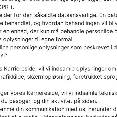
DPR”).
ælder for den såkaldte dataansvarlige. En data
ive behandlet, og hvordan behandlingen vil bl
r en enhed, der kun må behandle personlige o
 oplysninger til egne formål.
dine personlige oplysninger som beskrevet i de
vi?
 Karriereside, vil vi indsamle oplysninger o
rafikkilde, skærmopløsning, foretrukket spro
er vores Karriereside, vil vi indsamle teknisk
u besøger, og din aktivitet på siden.
gemme din kommunikation med os, herunder de 